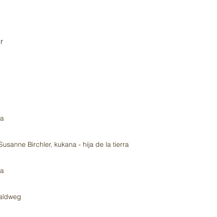
r
ra
anne Birchler, kukana - hija de la tierra
ra
Waldweg